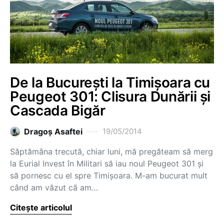
De la București la Timișoara cu
Peugeot 301: Clisura Dunării și
Cascada Bigăr
Dragoş Asaftei
19/05/2014
Săptămâna trecută, chiar luni, mă pregăteam să merg
la Eurial Invest în Militari să iau noul Peugeot 301 și
să pornesc cu el spre Timișoara. M-am bucurat mult
când am văzut că am…
Citește articolul