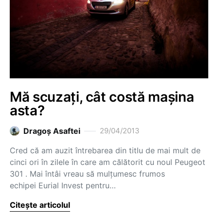
Mă scuzați, cât costă mașina
asta?
Dragoş Asaftei
29/04/2013
Cred că am auzit întrebarea din titlu de mai mult de
cinci ori în zilele în care am călătorit cu noul Peugeot
301 . Mai întâi vreau să mulțumesc frumos
echipei Eurial Invest pentru…
Citește articolul