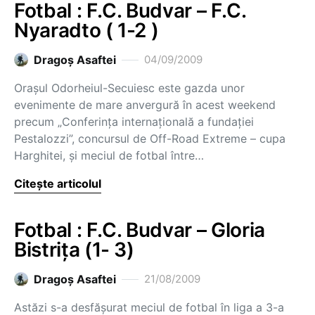
Fotbal : F.C. Budvar – F.C.
Nyaradto ( 1-2 )
Dragoş Asaftei
04/09/2009
Oraşul Odorheiul-Secuiesc este gazda unor
evenimente de mare anvergură în acest weekend
precum „Conferinţa internaţională a fundaţiei
Pestalozzi”, concursul de Off-Road Extreme – cupa
Harghitei, şi meciul de fotbal între…
Citește articolul
Fotbal : F.C. Budvar – Gloria
Bistriţa (1- 3)
Dragoş Asaftei
21/08/2009
Astăzi s-a desfăşurat meciul de fotbal în liga a 3-a