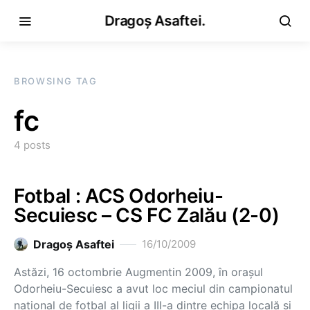
Dragoș Asaftei.
BROWSING TAG
fc
4 posts
Fotbal : ACS Odorheiu-
Secuiesc – CS FC Zalău (2-0)
Dragoş Asaftei
16/10/2009
Astăzi, 16 octombrie Augmentin 2009, în oraşul
Odorheiu-Secuiesc a avut loc meciul din campionatul
naţional de fotbal al ligii a III-a dintre echipa locală şi