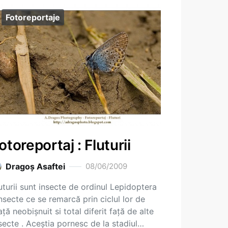
Fotoreportaje
otoreportaj : Fluturii
Dragoş Asaftei
08/06/2009
uturii sunt insecte de ordinul Lepidoptera
insecte ce se remarcă prin ciclul lor de
aţă neobişnuit si total diferit faţă de alte
secte . Aceştia pornesc de la stadiul…