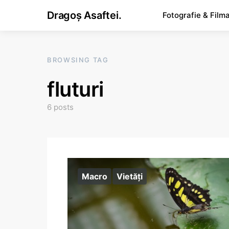
Dragoș Asaftei.
Fotografie & Film
BROWSING TAG
fluturi
6 posts
Macro
Vietăţi