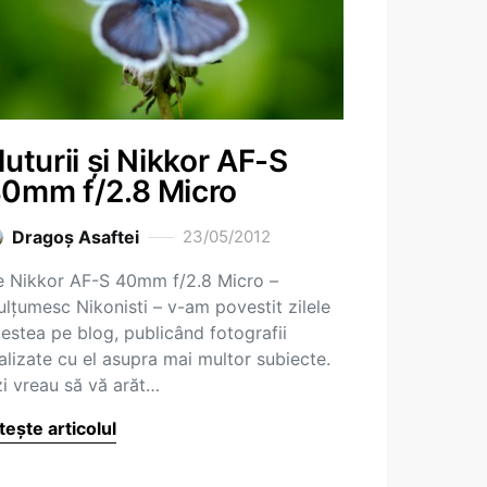
luturii și Nikkor AF-S
0mm f/2.8 Micro
Dragoş Asaftei
23/05/2012
 Nikkor AF-S 40mm f/2.8 Micro –
lțumesc Nikonisti – v-am povestit zilele
estea pe blog, publicând fotografii
alizate cu el asupra mai multor subiecte.
i vreau să vă arăt…
tește articolul