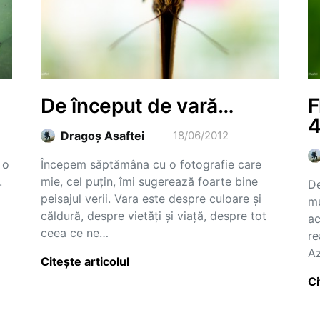
De început de vară…
F
4
Dragoş Asaftei
18/06/2012
 o
Începem săptămâna cu o fotografie care
.
mie, cel puțin, îmi sugerează foarte bine
De
peisajul verii. Vara este despre culoare și
mu
căldură, despre vietăți și viață, despre tot
ac
ceea ce ne…
re
Az
Citește articolul
Ci