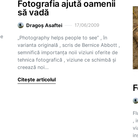
Fotografia ajută oamenii
să vadă
Dragoş Asaftei
17/06/2009
de
„Photography helps people to see” , în
varianta originală , scris de Bernice Abbott ,
semnifică importanţa noii viziuni oferite de
tehnica fotografică , viziune ce schimbă şi
creează noi…
Citește articolul
F
Fl
, 
vi
in