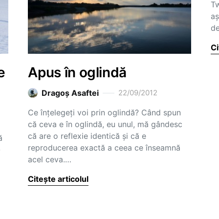
Tw
aș
de
Ci
e
Apus în oglindă
Dragoş Asaftei
22/09/2012
Ce înțelegeți voi prin oglindă? Când spun
că ceva e în oglindă, eu unul, mă gândesc
că are o reflexie identică și că e
ă
reproducerea exactă a ceea ce înseamnă
-
acel ceva.…
Citește articolul