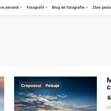
are aeriană
Fotografii
Blog de fotografie
Zbor pest
M
c
Crepuscul
Peisaje
Ch