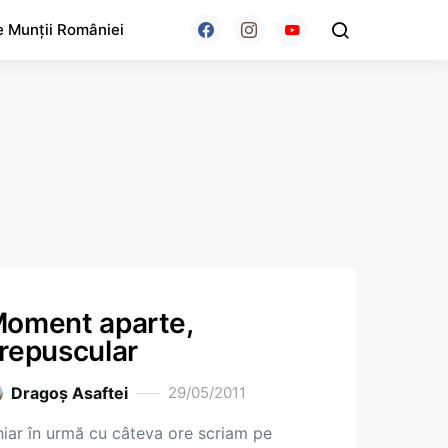
e Munții României
oment aparte,
repuscular
Dragoş Asaftei
29/05/2011
iar în urmă cu câteva ore scriam pe