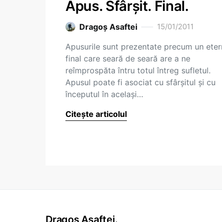
Apus. Sfârşit. Final.
Dragoş Asaftei
15/01/2011
Apusurile sunt prezentate precum un eter
final care seară de seară are a ne
reîmprospăta întru totul întreg sufletul.
Apusul poate fi asociat cu sfârşitul şi cu
începutul în acelaşi…
Citește articolul
Dragoș Asaftei.