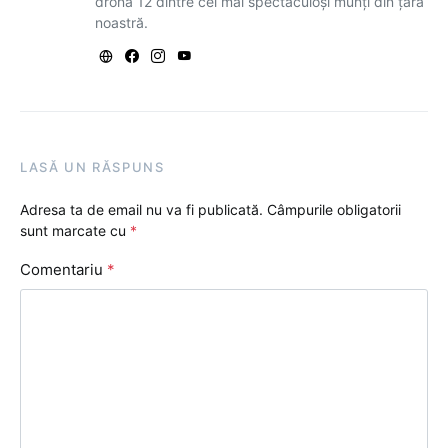
dronă 12 dintre cei mai spectaculoși munți din țara
noastră.
LASĂ UN RĂSPUNS
Adresa ta de email nu va fi publicată.
Câmpurile obligatorii
sunt marcate cu
*
Comentariu
*