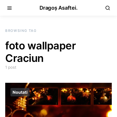
Dragoș Asaftei.
BROWSING TAG
foto wallpaper
Craciun
1 post
Noutati