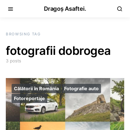
Dragoș Asaftei.
BROWSING TAG
fotografii dobrogea
3 posts
Călătorii în România
Fotografie auto
Fotoreportaje