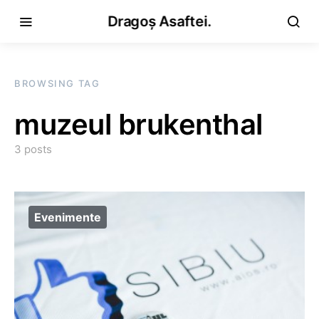
Dragoș Asaftei.
BROWSING TAG
muzeul brukenthal
3 posts
Evenimente