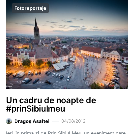
Fotoreportaje
Un cadru de noapte de
#prinSibiulmeu
Dragoş Asaftei
04/08/2012
Ieri, în prima zi de Prin Sibiul Meu, un eveniment care