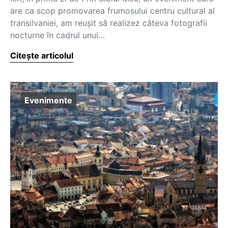
are ca scop promovarea frumosului centru cultural al
transilvaniei, am reușit să realizez câteva fotografii
nocturne în cadrul unui…
Citește articolul
Evenimente