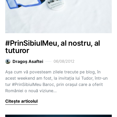
#PrinSibiulMeu, al nostru, al
tuturor
Dragoş Asaftei
06/08/2012
Așa cum vă povesteam zilele trecute pe blog, în
acest weekend am fost, la invitația lui Tudor, într-un
tur #PrinSibiulMeu Baroc, prin orașul care a oferit
României o nouă viziune…
Citește articolul