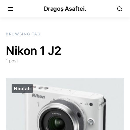
Dragoș Asaftei.
BROWSING TAG
Nikon 1 J2
1 post
Noutati