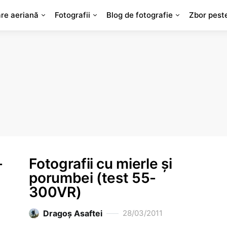
are aeriană
Fotografii
Blog de fotografie
Zbor pest
-
Fotografii cu mierle şi
porumbei (test 55-
300VR)
Dragoş Asaftei
28/03/2011