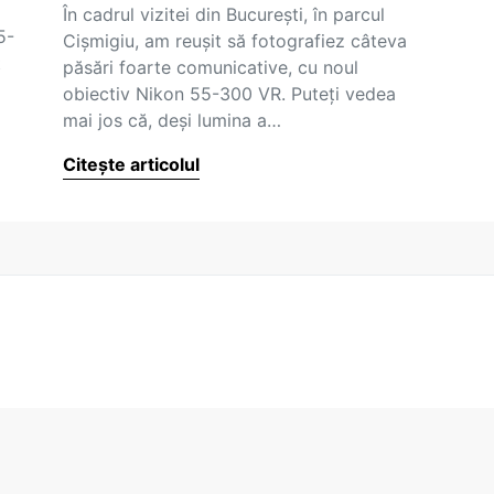
În cadrul vizitei din Bucureşti, în parcul
5-
Cişmigiu, am reuşit să fotografiez câteva
t
păsări foarte comunicative, cu noul
obiectiv Nikon 55-300 VR. Puteţi vedea
mai jos că, deşi lumina a…
Citește articolul