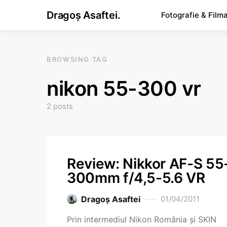
Dragoș Asaftei.
Fotografie & Film
BROWSING TAG
nikon 55-300 vr
2 posts
Review: Nikkor AF-S 55
300mm f/4,5-5.6 VR
Dragoş Asaftei
01/04/2011
Prin intermediul Nikon România şi SKIN