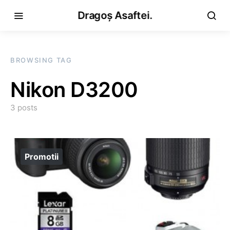
Dragoș Asaftei.
BROWSING TAG
Nikon D3200
3 posts
Promotii