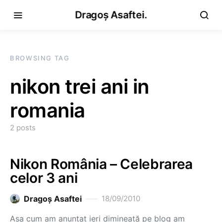
Dragoș Asaftei.
BROWSING TAG
nikon trei ani in
romania
2 posts
Nikon România – Celebrarea
celor 3 ani
Dragoş Asaftei
18/09/2010
Aşa cum am anunţat ieri dimineaţă pe blog am