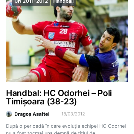
CN 2011-2012
Handball
Handbal: HC Odorhei – Poli
Timișoara (38-23)
Dragoş Asaftei
18/03/2012
După o perioadă în care evoluția echipei HC Odorhei
nu a fost tocmai una demnă de titlul de