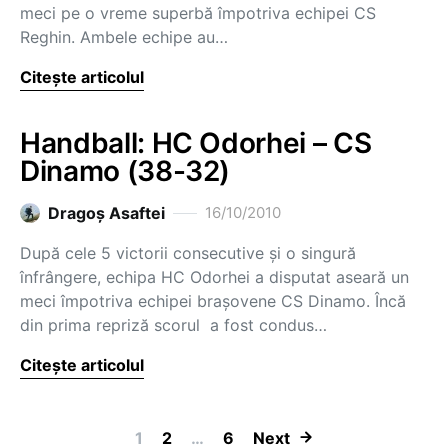
meci pe o vreme superbă împotriva echipei CS
Reghin. Ambele echipe au…
Citește articolul
Handball: HC Odorhei – CS
Dinamo (38-32)
Dragoş Asaftei
16/10/2010
După cele 5 victorii consecutive şi o singură
înfrângere, echipa HC Odorhei a disputat aseară un
meci împotriva echipei braşovene CS Dinamo. Încă
din prima repriză scorul a fost condus…
Citește articolul
Paginație artic
1
2
…
6
Next