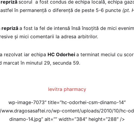
 repriză
scorul a fost condus de echipa locală, echipa gaz
astfel în permanenţă o diferenţă de peste 5-6 puncte
(pt. 
 repriză
a fost la fel de intensă însă însoţită de mici even
resive şi mici comentarii la adresa arbitrilor.
s-a rezolvat iar echipa
HC Odorhei
a terminat meciul cu sco
ind marcat în minutul 29, secunda 59.
levitra pharmacy
wp-image-7073″ title=”hc-odorhei-csm-dinamo-14″
//www.dragosasaftei.ro/wp-content/uploads/2010/10/hc-o
dinamo-14.jpg” alt=”” width=”384″ height=”288″ />