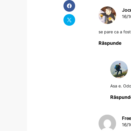
Jocu
16/1
se pare ca a fos
Răspunde
Asa e. Odo
Răspund
Fre
16/1