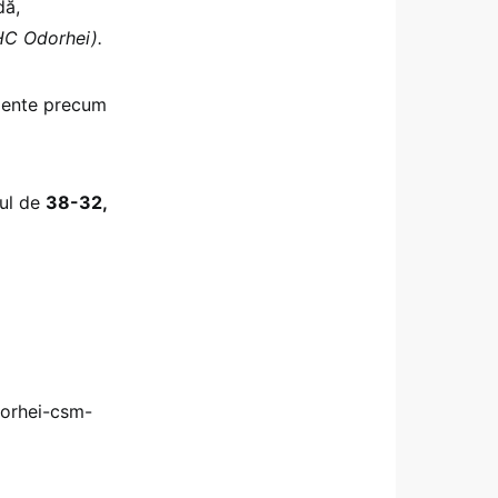
dă,
HC Odorhei).
imente precum
rul de
38-32,
dorhei-csm-