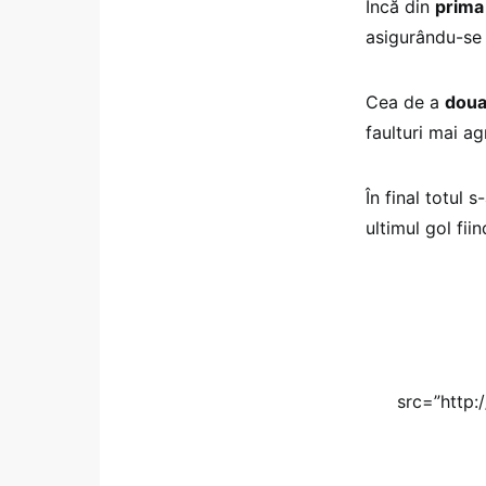
Încă din
prima
asigurându-se 
Cea de a
doua
faulturi mai ag
În final totul 
ultimul gol fi
src=”http: