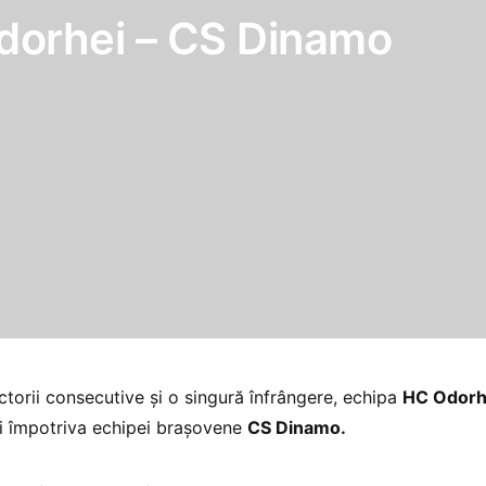
dorhei – CS Dinamo
ctorii consecutive şi o singură înfrângere, echipa
HC Odorh
i împotriva echipei braşovene
CS Dinamo.