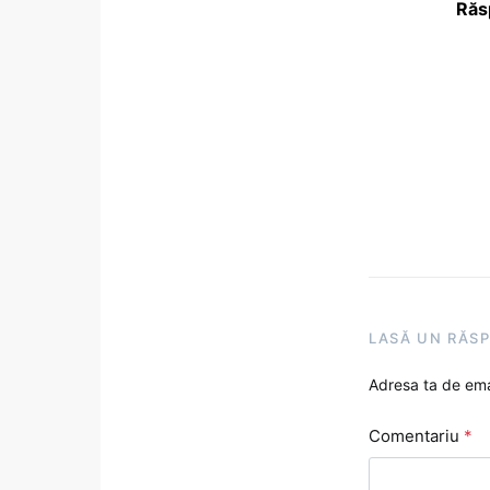
Răs
LASĂ UN RĂS
Adresa ta de emai
Comentariu
*