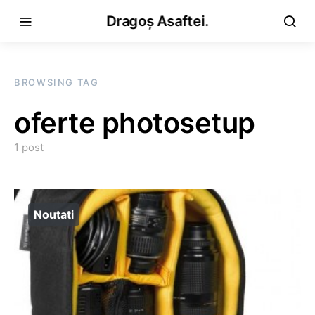
Dragoș Asaftei.
BROWSING TAG
oferte photosetup
1 post
Noutati