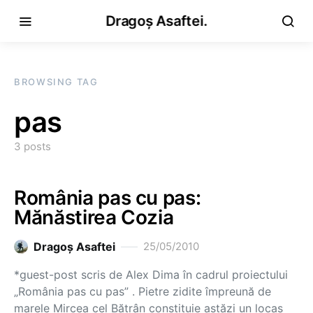
Dragoș Asaftei.
BROWSING TAG
pas
3 posts
România pas cu pas:
Mănăstirea Cozia
Dragoş Asaftei
25/05/2010
*guest-post scris de Alex Dima în cadrul proiectului
„România pas cu pas” . Pietre zidite împreună de
marele Mircea cel Bătrân constituie astăzi un locaş