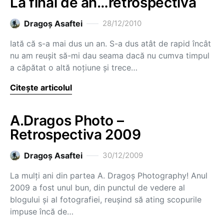
La final de an…retrospectivă
Dragoş Asaftei
28/12/2010
Iată că s-a mai dus un an. S-a dus atât de rapid încât
nu am reuşit să-mi dau seama dacă nu cumva timpul
a căpătat o altă noţiune şi trece…
Citește articolul
A.Dragos Photo –
Retrospectiva 2009
Dragoş Asaftei
30/12/2009
La mulţi ani din partea A. Dragoş Photography! Anul
2009 a fost unul bun, din punctul de vedere al
blogului şi al fotografiei, reuşind să ating scopurile
impuse încă de…