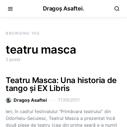
Dragoș Asaftei.
BROWSING TAG
teatru masca
2 posts
Teatru Masca: Una historia de
tango și EX Libris
Dragoş Asaftei
17/05/2011
Ieri, în cadrul festivalului ”Primăvara teatrului” din
Odorheiu-Secuiesc, Teatrul Masca a prezentat încă
două piese de teatru (cea din prima seară s-a numit