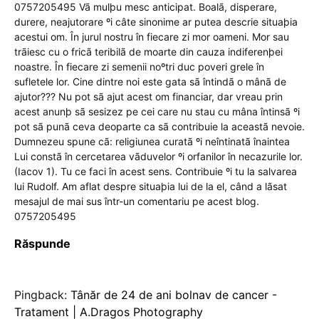
0757205495 Vã mulþu mesc anticipat. Boalã, disperare,
durere, neajutorare ºi câte sinonime ar putea descrie situaþia
acestui om. În jurul nostru în fiecare zi mor oameni. Mor sau
trãiesc cu o fricã teribilã de moarte din cauza indiferenþei
noastre. În fiecare zi semenii noºtri duc poveri grele în
sufletele lor. Cine dintre noi este gata sã întindã o mânã de
ajutor??? Nu pot sã ajut acest om financiar, dar vreau prin
acest anunþ sã sesizez pe cei care nu stau cu mâna întinsã ºi
pot sã punã ceva deoparte ca sã contribuie la aceastã nevoie.
Dumnezeu spune cã: religiunea curatã ºi neîntinatã înaintea
Lui constã în cercetarea vãduvelor ºi orfanilor în necazurile lor.
(Iacov 1). Tu ce faci în acest sens. Contribuie ºi tu la salvarea
lui Rudolf. Am aflat despre situaþia lui de la el, când a lãsat
mesajul de mai sus într-un comentariu pe acest blog.
0757205495
Răspunde
Pingback:
Tânăr de 24 de ani bolnav de cancer -
Tratament | A.Dragos Photography