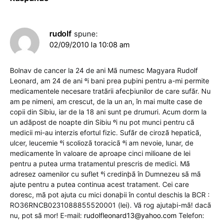
rudolf
spune:
02/09/2010 la 10:08 am
Bolnav de cancer la 24 de ani Mã numesc Magyara Rudolf
Leonard, am 24 de ani ºi bani prea puþini pentru a-mi permite
medicamentele necesare tratãrii afecþiunilor de care sufãr. Nu
am pe nimeni, am crescut, de la un an, în mai multe case de
copii din Sibiu, iar de la 18 ani sunt pe drumuri. Acum dorm la
un adãpost de noapte din Sibiu ºi nu pot munci pentru cã
medicii mi-au interzis efortul fizic. Sufãr de cirozã hepaticã,
ulcer, leucemie ºi scoliozã toracicã ºi am nevoie, lunar, de
medicamente în valoare de aproape cinci milioane de lei
pentru a putea urma tratamentul prescris de medici. Mã
adresez oamenilor cu suflet ºi credinþã în Dumnezeu sã mã
ajute pentru a putea continua acest tratament. Cei care
doresc, mã pot ajuta cu mici donaþii în contul deschis la BCR :
RO36RNCB0231088855520001 (lei). Vã rog ajutaþi-mã! dacã
nu, pot sã mor! E-mail:
rudolfleonard13@yahoo.com
Telefon: