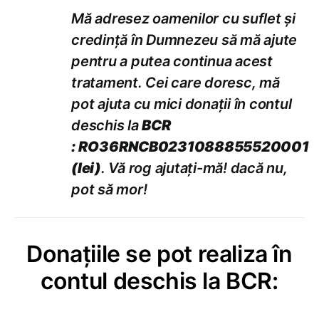
Mă adresez oamenilor cu suflet şi
credinţă în Dumnezeu să mă ajute
pentru a putea continua acest
tratament. Cei care doresc, mă
pot ajuta cu mici donaţii în contul
deschis la
BCR
: RO36RNCB0231088855520001
(lei)
. Vă rog ajutaţi-mă! dacă nu,
pot să mor!
Donaţiile se pot realiza în
contul deschis la BCR: