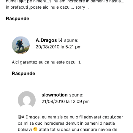
numai ajut pe nimeni…si nu am incredere in oameni dinastia…
in prefacuti ,poate aici nu e cazu … sorry ..
Răspunde
A.Dragos
spune:
20/08/2010 la 5:21 pm
Aici garantez eu ca nu este cazul :).
Răspunde
slowmotion
spune:
21/08/2010 la 12:09 pm
@A.Dragos
, eu nam zis ca nu o fii adevarat cazul,doar
ca mi sa duc increderea demult in oameni dinastia
bolnavi
atata tot si daca unu chiar are nevoie de