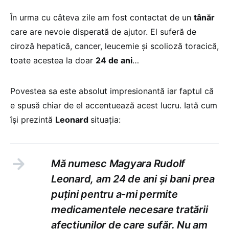
În urma cu câteva zile am fost contactat de un
tânăr
care are nevoie disperată de ajutor. El suferă de
ciroză hepatică, cancer, leucemie şi scolioză toracică,
toate acestea la doar
24 de ani
…
Povestea sa este absolut impresionantă iar faptul că
e spusă chiar de el accentuează acest lucru. Iată cum
îşi prezintă
Leonard
situaţia:
Mă numesc Magyara Rudolf
Leonard, am 24 de ani şi bani prea
puţini pentru a-mi permite
medicamentele necesare tratării
afecţiunilor de care sufăr. Nu am