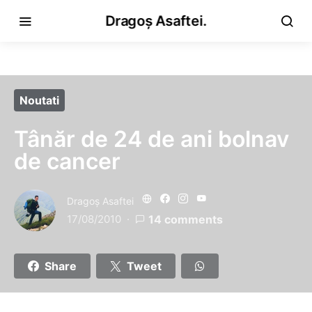
Dragoș Asaftei.
Noutati
Tânăr de 24 de ani bolnav
de cancer
Dragoş Asaftei
17/08/2010
14 comments
Share
Tweet