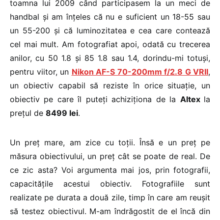
toamna lui 2009 când participasem la un meci de
handbal și am înțeles că nu e suficient un 18-55 sau
un 55-200 și că luminozitatea e cea care contează
cel mai mult. Am fotografiat apoi, odată cu trecerea
anilor, cu 50 1.8 și 85 1.8 sau 1.4, dorindu-mi totuși,
pentru viitor, un
Nikon AF-S 70-200mm f/2.8 G VRII
,
un obiectiv capabil să reziste în orice situație, un
obiectiv pe care îl puteți achiziționa de la
Altex
la
prețul de
8499 lei
.
Un preț mare, am zice cu toții. Însă e un preț pe
măsura obiectivului, un preț cât se poate de real. De
ce zic asta? Voi argumenta mai jos, prin fotografii,
capacitățile acestui obiectiv. Fotografiile sunt
realizate pe durata a două zile, timp în care am reușit
să testez obiectivul. M-am îndrăgostit de el încă din