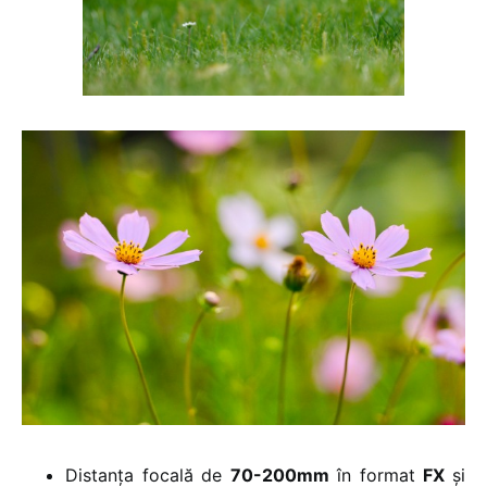
Distanța focală de
70-200mm
în format
FX
și