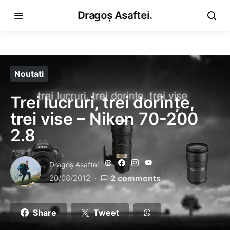
Dragoș Asaftei.
Noutati
Trei lucruri, trei dorințe,
trei vise – Nikon 70-200
2.8
Dragoş Asaftei
20/08/2012
2 comments
Share
Tweet