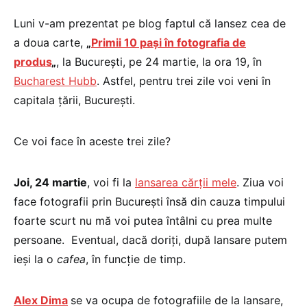
Luni v-am prezentat pe blog faptul că lansez cea de
a doua carte,
„
Primii 10 paşi în fotografia de
produs
„
, la Bucureşti, pe 24 martie, la ora 19, în
Bucharest Hubb
. Astfel, pentru trei zile voi veni în
capitala ţării, Bucureşti.
Ce voi face în aceste trei zile?
Joi, 24 martie
, voi fi la
lansarea cărţii mele
. Ziua voi
face fotografii prin Bucureşti însă din cauza timpului
foarte scurt nu mă voi putea întâlni cu prea multe
persoane. Eventual, dacă doriţi, după lansare putem
ieşi la o
cafea
, în funcţie de timp.
Alex Dima
se va ocupa de fotografiile de la lansare,