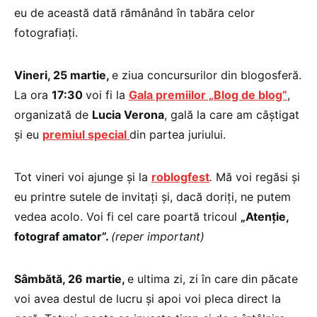
eu de această dată rămânând în tabăra celor
fotografiaţi.
Vineri, 25 martie,
e ziua concursurilor din blogosferă.
La ora
17:30
voi fi la
Gala premiilor „Blog de blog”
,
organizată de
Lucia Verona
, gală la care am câştigat
şi eu
premiul special
din partea juriului.
Tot vineri voi ajunge şi la
roblogfest
.
Mă voi regăsi şi
eu printre sutele de invitaţi şi, dacă doriţi, ne putem
vedea acolo. Voi fi cel care poartă tricoul
„Atenţie,
fotograf amator”.
(reper important)
Sâmbătă, 26 martie,
e ultima zi, zi în care din păcate
voi avea destul de lucru şi apoi voi pleca direct la