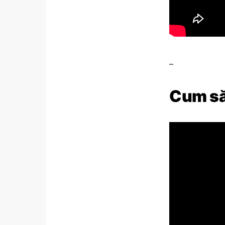
–
Cum să 