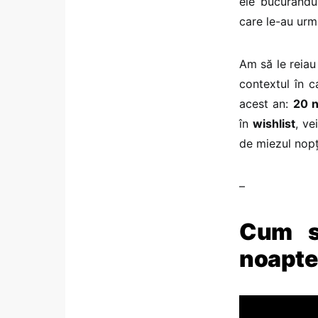
ele bucurându
care le-au urmă
Am să le reiau
contextul în c
acest an:
20 
în
wishlist
, ve
de miezul nopți
–
Cum s
noapte