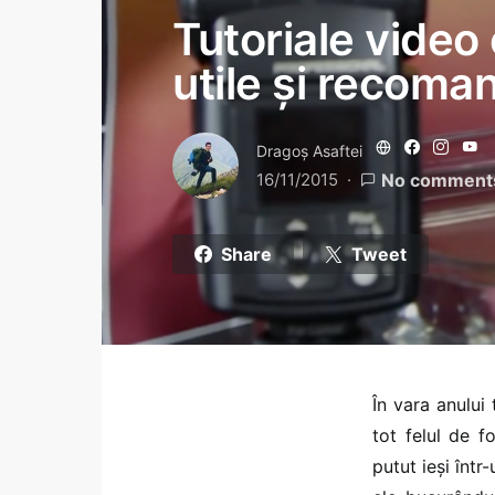
Tutoriale video 
utile și recoma
Dragoş Asaftei
16/11/2015
No comment
Share
Tweet
În vara anului
tot felul de f
putut ieși într