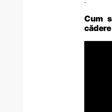
–
Cum să
cădere