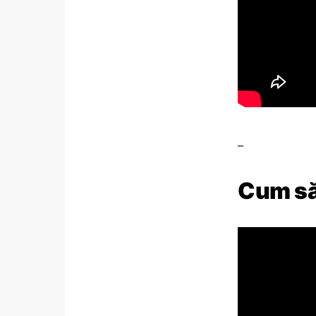
–
Cum să 