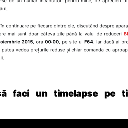
-se de un număr încântător, pentru mine, de aprecieri di
rit.
 în continuare pe fiecare dintre ele, discutând despre aparat
are mai sunt doar câteva zile până la valul de reduceri
B
noiembrie 2015
, ora
00:00
, pe site-ul
F64
. Iar dacă ai p
i putea vedea prețurile reduse și chiar comanda cu aproap
i.
ă faci un timelapse pe t