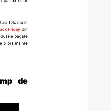
n partea celor
ura folosită în
lack Friday
din
rodusele băgate
e o oră înainte
imp de