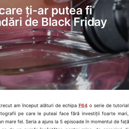
care ți-ar putea fi
ndări de Black Friday
s
 trecut am început alături de echipa
F64
o serie de tutoria
otografii pe care le puteai face fără investiții foarte mari,
-un mare fel. Seria a ajuns la 5 episoade în momentul de față