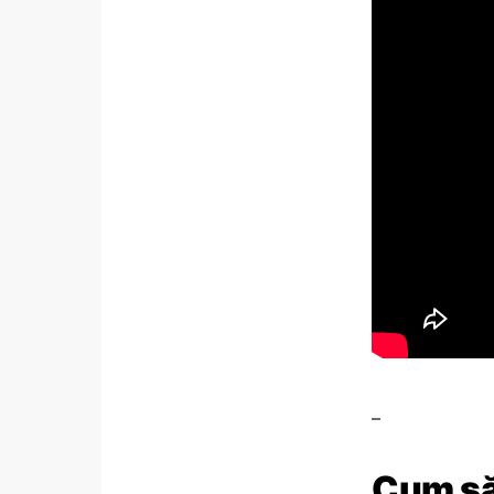
–
Cum să