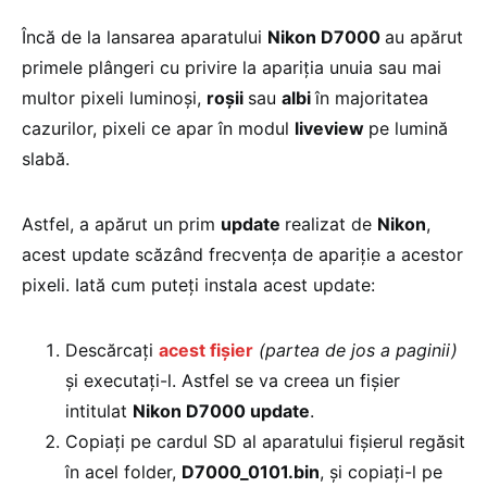
Încă de la lansarea aparatului
Nikon D7000
au apărut
primele plângeri cu privire la apariţia unuia sau mai
multor pixeli luminoşi,
roşii
sau
albi
în majoritatea
cazurilor, pixeli ce apar în modul
liveview
pe lumină
slabă.
Astfel, a apărut un prim
update
realizat de
Nikon
,
acest update scăzând frecvenţa de apariţie a acestor
pixeli. Iată cum puteţi instala acest update:
Descărcaţi
acest fişier
(partea de jos a paginii)
şi executaţi-l. Astfel se va creea un fişier
intitulat
Nikon D7000 update
.
Copiaţi pe cardul SD al aparatului fişierul regăsit
în acel folder,
D7000_0101.bin
, şi copiaţi-l pe