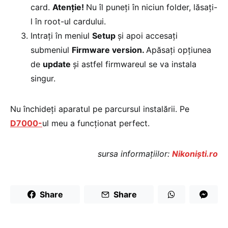
card.
Atenţie!
Nu îl puneţi în niciun folder, lăsaţi-
l în root-ul cardului.
Intraţi în meniul
Setup
şi apoi accesaţi
submeniul
Firmware version.
Apăsaţi opţiunea
de
update
şi astfel firmwareul se va instala
singur.
Nu închideţi aparatul pe parcursul instalării. Pe
D7000-
ul meu a funcţionat perfect.
sursa informaţiilor:
Nikonişti.ro
Share
Share