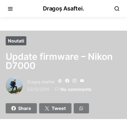
Dragoș Asaftei.
Noutati
Update firmware – Nikon
D7000
Dragoş Asaftei
22/12/2010
No comments
Share
Tweet