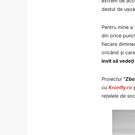
extrem de acce
destul de ușoa
Pentru mine a 
din orice punct
fiecare dimine
oricând și car
invit să vedeț
Proiectul
”Zbo
cu
Kronfly.ro
rețelele de soc