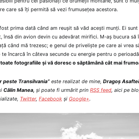
sibili pentru cei pasionați ce drumeții montane, sunt o mul
re care să îți permită să vezi frumusețea acestora.
fost prima dată când am reușit să văd acești munți. Ei sunt
, însă din avion devin cu adevărat mirifici. M-aș bucura să 
ață când mă trezesc; e genul de priveliște pe care ai vrea s
e te încarcă în câteva secunde cu energie pentru o perioad
i toate fotografiile și vă doresc o săptămână cât mai frumo
r peste Transilvania”
este realizat de mine,
Dragoș Asafte
și
Călin Manea,
și poate fi urmărit prin
RSS feed
, aici pe bl
ializate,
Twitter
,
Facebook
și
Google+
.