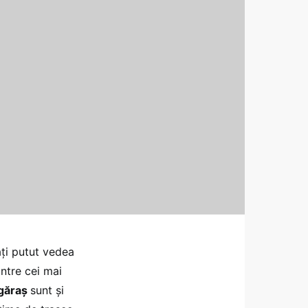
ați putut vedea
dintre cei mai
ăgăraș
sunt și