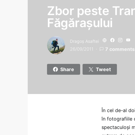
Zbor peste Tran
Făgărașului
Dragoş Asaftei
26/09/2011
7 comments
Share
Tweet
În cel de-al do
în fotografiile
spectaculoși m