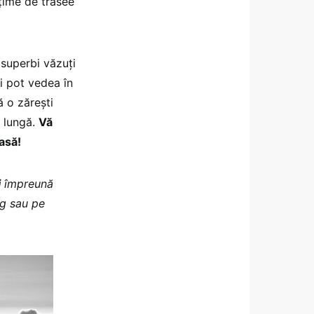
țime de trasee
 superbi văzuți
îi pot vedea în
ă o zărești
ă lungă.
Vă
asă!
i
împreună
og sau pe