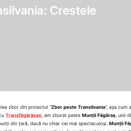
silvania: Crestele
ilea zbor din proiectul ”
Zbor peste Transilvania
”, așa cum 
 cu
Transfăgărășan
, am zburat peste
Munții Făgăraș
, unii 
unți din țară, dacă nu chiar cei mai spectaculoși.
Munții F