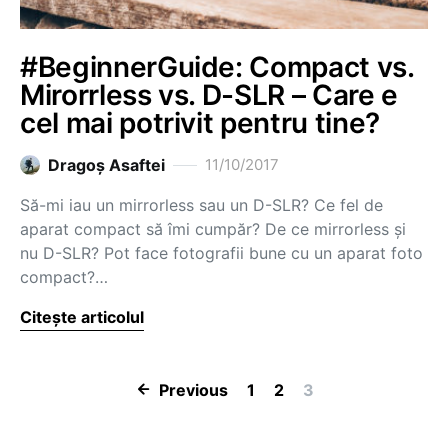
#BeginnerGuide: Compact vs.
Mirorrless vs. D-SLR – Care e
cel mai potrivit pentru tine?
Dragoş Asaftei
11/10/2017
Să-mi iau un mirrorless sau un D-SLR? Ce fel de
aparat compact să îmi cumpăr? De ce mirrorless și
nu D-SLR? Pot face fotografii bune cu un aparat foto
compact?…
Citește articolul
Paginație artic
Previous
1
2
3