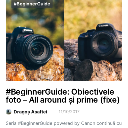
#BeginnerGuide
#BeginnerGuide: Obiectivele
foto – All around și prime (fixe)
Dragoş Asaftei
11/10/2017
Seria #BeginnerGuide powered by Canon continuă cu