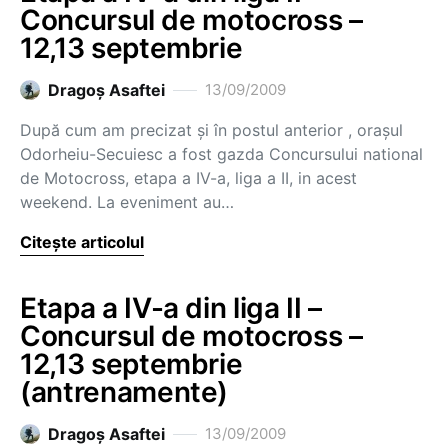
Concursul de motocross –
12,13 septembrie
Dragoş Asaftei
13/09/2009
După cum am precizat şi în postul anterior , oraşul
Odorheiu-Secuiesc a fost gazda Concursului national
de Motocross, etapa a IV-a, liga a II, in acest
weekend. La eveniment au…
Citește articolul
Etapa a IV-a din liga II –
Concursul de motocross –
12,13 septembrie
(antrenamente)
Dragoş Asaftei
13/09/2009