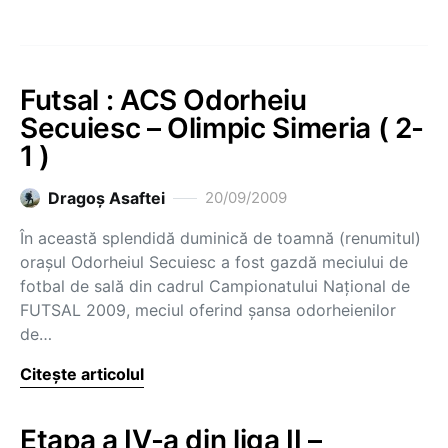
Futsal : ACS Odorheiu
Secuiesc – Olimpic Simeria ( 2-
1 )
Dragoş Asaftei
20/09/2009
În această splendidă duminică de toamnă (renumitul)
oraşul Odorheiul Secuiesc a fost gazdă meciului de
fotbal de sală din cadrul Campionatului Naţional de
FUTSAL 2009, meciul oferind şansa odorheienilor
de…
Citește articolul
Etapa a IV-a din liga II –