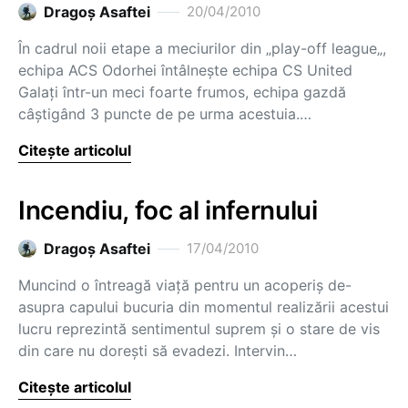
Dragoş Asaftei
20/04/2010
În cadrul noii etape a meciurilor din „play-off league„,
echipa ACS Odorhei întâlneşte echipa CS United
Galaţi într-un meci foarte frumos, echipa gazdă
câştigând 3 puncte de pe urma acestuia.…
Citește articolul
Incendiu, foc al infernului
Dragoş Asaftei
17/04/2010
Muncind o întreagă viaţă pentru un acoperiş de-
asupra capului bucuria din momentul realizării acestui
lucru reprezintă sentimentul suprem şi o stare de vis
din care nu doreşti să evadezi. Intervin…
Citește articolul