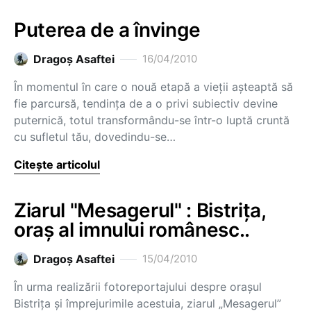
Puterea de a învinge
Dragoş Asaftei
16/04/2010
În momentul în care o nouă etapă a vieţii aşteaptă să
fie parcursă, tendinţa de a o privi subiectiv devine
puternică, totul transformându-se într-o luptă cruntă
cu sufletul tău, dovedindu-se…
Citește articolul
Ziarul "Mesagerul" : Bistriţa,
oraş al imnului românesc..
Dragoş Asaftei
15/04/2010
În urma realizării fotoreportajului despre oraşul
Bistriţa şi împrejurimile acestuia, ziarul „Mesagerul”