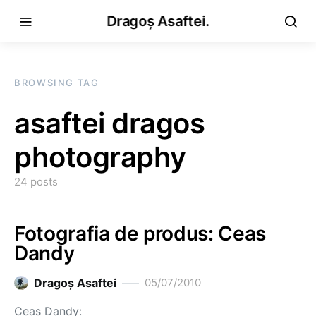
Dragoș Asaftei.
BROWSING TAG
asaftei dragos
photography
24 posts
Fotografia de produs: Ceas
Dandy
Dragoş Asaftei
05/07/2010
Ceas Dandy: