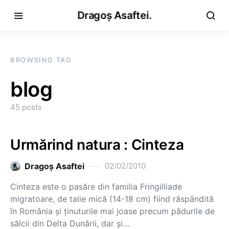
Dragoș Asaftei.
BROWSING TAG
blog
45 posts
Urmărind natura : Cinteza
Dragoş Asaftei
02/02/2010
Cinteza este o pasăre din familia Fringilliade
migratoare, de talie mică (14-18 cm) fiind răspândită
în România şi ţinuturile mai joase precum pădurile de
sălcii din Delta Dunării, dar şi…