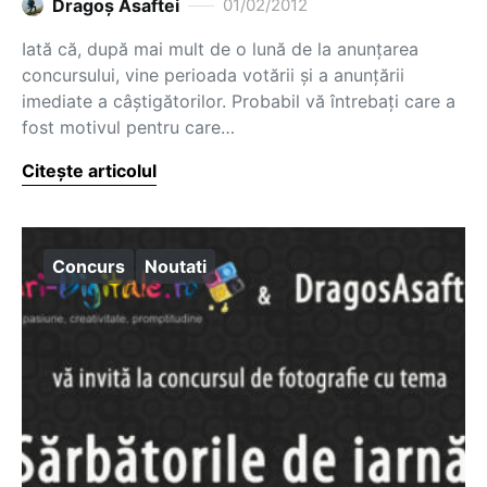
Dragoş Asaftei
01/02/2012
Iată că, după mai mult de o lună de la anunțarea
concursului, vine perioada votării și a anunțării
imediate a câștigătorilor. Probabil vă întrebați care a
fost motivul pentru care…
Citește articolul
Concurs
Noutati