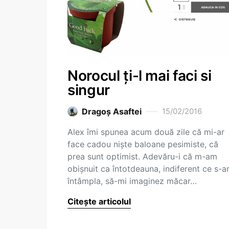
Norocul ți-l mai faci si
singur
Dragoş Asaftei
15/02/2016
Alex îmi spunea acum două zile că mi-ar
face cadou niște baloane pesimiste, că
prea sunt optimist. Adevăru-i că m-am
obișnuit ca întotdeauna, indiferent ce s-a
întâmpla, să-mi imaginez măcar…
Citește articolul