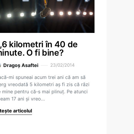
,6 kilometri în 40 de
inute. O fi bine?
Dragoş Asaftei
23/02/2014
că-mi spuneai acum trei ani că am să
erg vreodată 5 kilometri aș fi zis că râzi
 mine pentru că-s mai plinuț. Pe atunci
eam 17 ani și vreo…
tește articolul