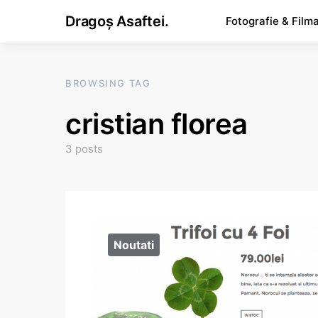
Dragoș Asaftei.
Fotografie & Film
BROWSING TAG
cristian florea
3 posts
Noutati