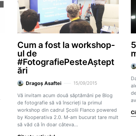
Cum a fost la workshop-
5
ul de
m
#FotografiePesteAștept
ări
Da
Dragoş Asaftei
15/09/2015
al
de
Vă invitam acum două săptămâni pe Blog
r
av
de fotografie să vă înscrieți la primul
workshop din cadrul Școlii Flanco powered
Ci
by Kooperativa 2.0. M-am bucurat tare mult
să văd că în doar câteva…