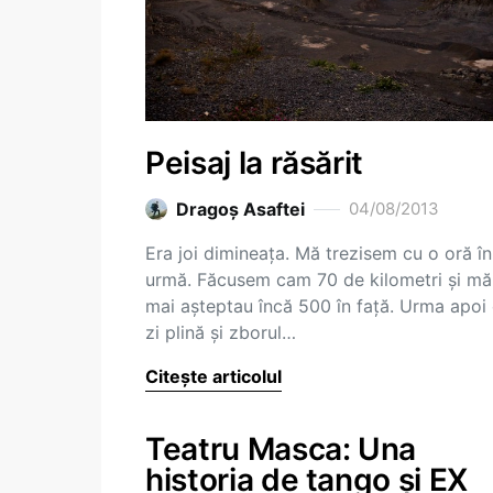
Peisaj la răsărit
Dragoş Asaftei
04/08/2013
Era joi dimineața. Mă trezisem cu o oră în
urmă. Făcusem cam 70 de kilometri și mă
mai așteptau încă 500 în față. Urma apoi
zi plină și zborul…
Citește articolul
Teatru Masca: Una
historia de tango și EX