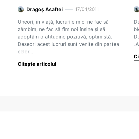
Dragoş Asaftei
17/04/2011
Uneori, în viață, lucrurile mici ne fac să
De
zâmbim, ne fac să fim noi înșine și să
bl
adoptăm o atitudine pozitivă, optimistă.
De
Deseori acest lucruri sunt venite din partea
„A
celor…
Ci
Citește articolul