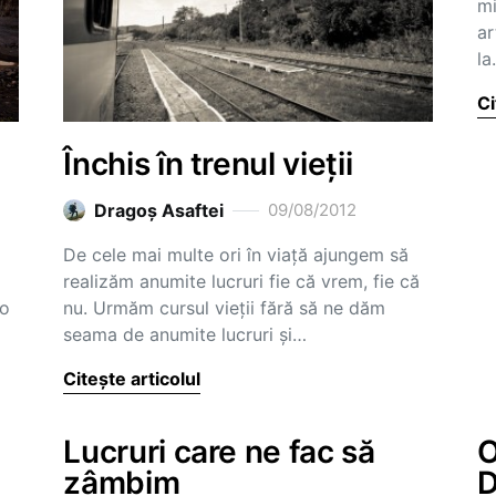
mi
ar
la
Ci
Închis în trenul vieții
Dragoş Asaftei
09/08/2012
De cele mai multe ori în viață ajungem să
realizăm anumite lucruri fie că vrem, fie că
 o
nu. Urmăm cursul vieții fără să ne dăm
seama de anumite lucruri și…
Citește articolul
Lucruri care ne fac să
O
zâmbim
D