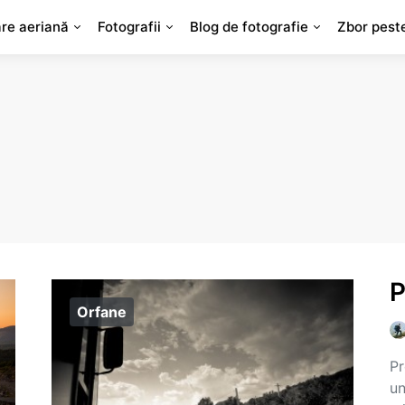
are aeriană
Fotografii
Blog de fotografie
Zbor pest
P
Orfane
Pr
un