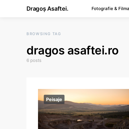
Dragoș Asaftei.
Fotografie & Film
BROWSING TAG
dragos asaftei.ro
6 posts
Peisaje