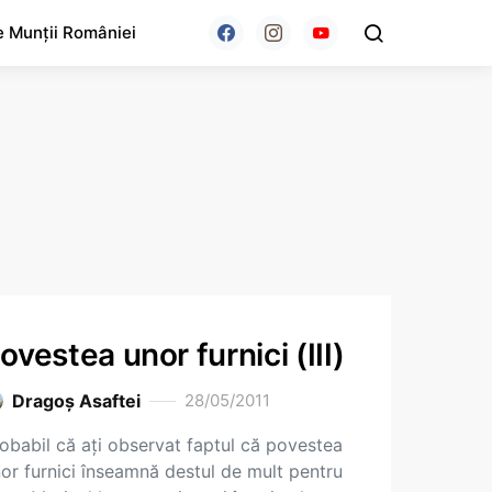
e Munții României
ovestea unor furnici (III)
Dragoş Asaftei
28/05/2011
obabil că ați observat faptul că povestea
or furnici înseamnă destul de mult pentru