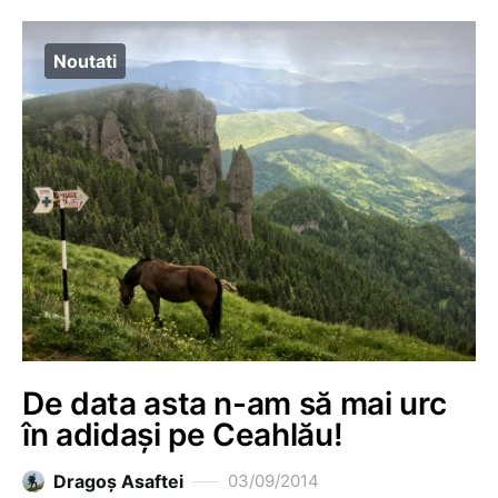
Noutati
De data asta n-am să mai urc
în adidași pe Ceahlău!
Dragoş Asaftei
03/09/2014