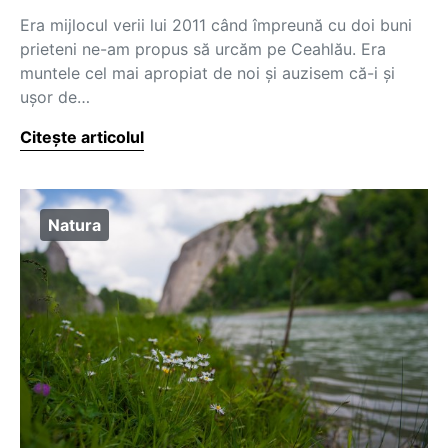
Era mijlocul verii lui 2011 când împreună cu doi buni
prieteni ne-am propus să urcăm pe Ceahlău. Era
muntele cel mai apropiat de noi și auzisem că-i și
ușor de…
Citește articolul
Natura