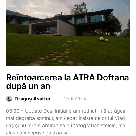
Reîntoarcerea la ATRA Doftana
după un an
Dragoş Asaftei
27/05/2014
03:30 – Update Deși inițial eram reținut, mă atrăgea
mai degrabă somnul, am cedat insistențelor lui Vlad
Ilaș și nu m-am abținut să nu fotografiez stelele, mai
ales că începuse galaxia să…