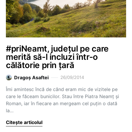
#priNeamt, județul pe care
merită să-l incluzi într-o
călătorie prin țară
Dragoş Asaftei
26/09/2014
Îmi amintesc încă de când eram mic de vizitele pe
care le făceam bunicilor. Stau între Piatra Neamț și
Roman, iar în fiecare an mergeam cel puțin o dată
la…
Citește articolul