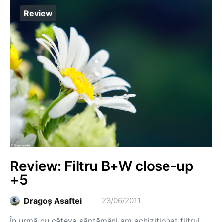
Review
Review: Filtru B+W close-up
+5
Dragoş Asaftei
23/06/2011
În urmă cu câteva săptămâni am achiziționat filtrul