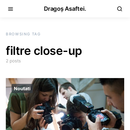
Dragoș Asaftei.
BROWSING TAG
filtre close-up
2 posts
Noutati