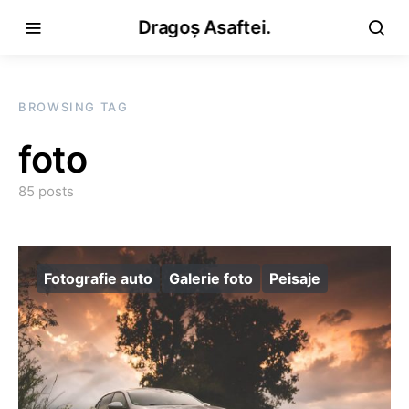
Dragoș Asaftei.
BROWSING TAG
foto
85 posts
Fotografie auto
Galerie foto
Peisaje