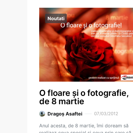
Noutati
O floare și o fotografie,
de 8 martie
Dragoş Asaftei
07/03/2012
Anul acesta, de 8 martie, îmi doream să
realizez ceva special și ceva prin care să