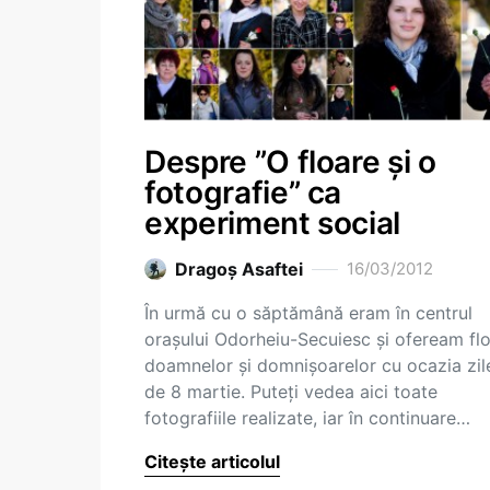
Despre ”O floare și o
fotografie” ca
experiment social
Dragoş Asaftei
16/03/2012
În urmă cu o săptămână eram în centrul
orașului Odorheiu-Secuiesc și ofeream flo
doamnelor și domnișoarelor cu ocazia zil
de 8 martie. Puteți vedea aici toate
fotografiile realizate, iar în continuare…
Citește articolul