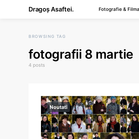
Dragoș Asaftei.
Fotografie & Film
BROWSING TAG
fotografii 8 martie
4 posts
Noutati