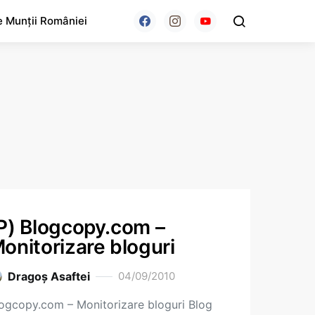
e Munții României
P) Blogcopy.com –
onitorizare bloguri
Dragoş Asaftei
04/09/2010
ogcopy.com – Monitorizare bloguri Blog