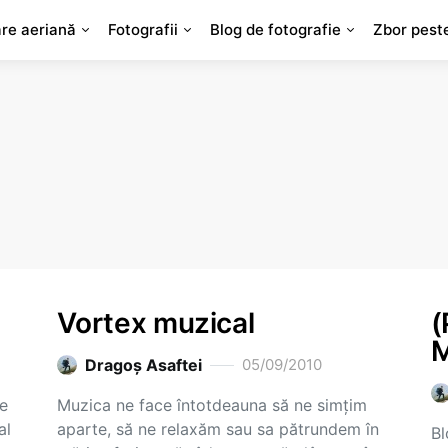
are aeriană
Fotografii
Blog de fotografie
Zbor pest
Vortex muzical
(
M
Dragoş Asaftei
05/09/2010
ne
Muzica ne face întotdeauna să ne simţim
al
aparte, să ne relaxăm sau sa pătrundem în
Bl