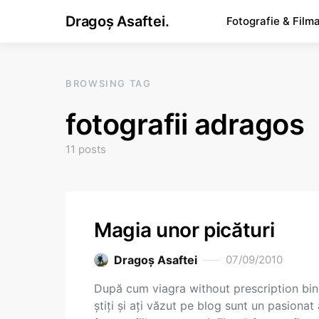
Dragoș Asaftei.
Fotografie & Film
BROWSING TAG
fotografii adragos
11 posts
Magia unor picături
Dragoş Asaftei
07/09/2010
După cum viagra without prescription bi
ştiţi şi aţi văzut pe blog sunt un pasionat 