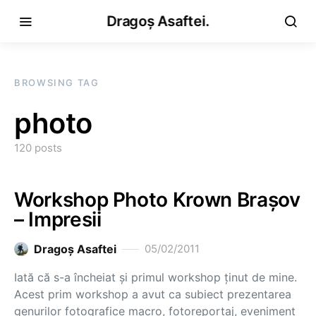
Dragoș Asaftei.
BROWSING TAG
photo
120 posts
Workshop Photo Krown Braşov
– Impresii
Dragoş Asaftei
05/02/2011
Iată că s-a încheiat şi primul workshop ţinut de mine.
Acest prim workshop a avut ca subiect prezentarea
genurilor fotografice macro, fotoreportaj, eveniment