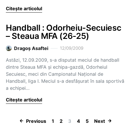
Citește articolul
Handball : Odorheiu-Secuiesc
– Steaua MFA (26-25)
Dragoş Asaftei
12/09/2009
Astăzi, 12.09.2009, s-a disputat meciul de handball
dintre Steaua MFA şi echipa-gazdă, Odorheiul
Secuiesc, meci din Campionatul Naţional de
Handball, liga I. Meciul s-a desfăşurat în sala sportivă
a echipei…
Citește articolul
Paginație artic
Previous
1
2
3
4
5
Next