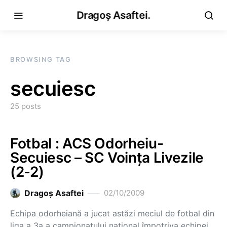
Dragoș Asaftei.
BROWSING TAG
secuiesc
25 posts
Fotbal : ACS Odorheiu-
Secuiesc – SC Voinţa Livezile
(2-2)
Dragoş Asaftei
02/10/2009
Echipa odorheiană a jucat astăzi meciul de fotbal din
liga a 3a a campionatului naţional împotriva echipei