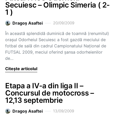
Secuiesc – Olimpic Simeria ( 2-
1 )
Dragoş Asaftei
20/09/2009
În această splendidă duminică de toamnă (renumitul)
oraşul Odorheiul Secuiesc a fost gazdă meciului de
fotbal de sală din cadrul Campionatului Naţional de
FUTSAL 2009, meciul oferind şansa odorheienilor
de…
Citește articolul
Etapa a IV-a din liga II –
Concursul de motocross –
12,13 septembrie
Dragoş Asaftei
13/09/2009