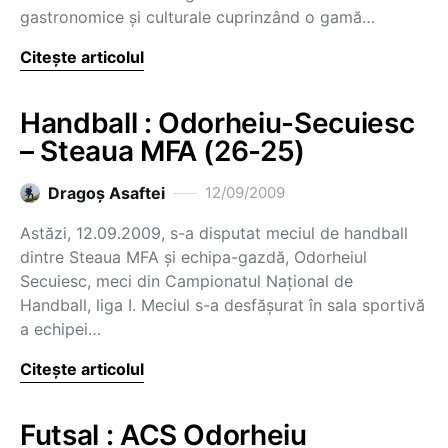
gastronomice şi culturale cuprinzând o gamă…
Citește articolul
Handball : Odorheiu-Secuiesc
– Steaua MFA (26-25)
Dragoş Asaftei
12/09/2009
Astăzi, 12.09.2009, s-a disputat meciul de handball
dintre Steaua MFA şi echipa-gazdă, Odorheiul
Secuiesc, meci din Campionatul Naţional de
Handball, liga I. Meciul s-a desfăşurat în sala sportivă
a echipei…
Citește articolul
Futsal : ACS Odorheiu