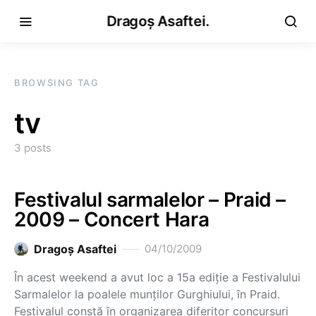
Dragoș Asaftei.
BROWSING TAG
tv
3 posts
Festivalul sarmalelor – Praid –
2009 – Concert Hara
Dragoş Asaftei
04/10/2009
În acest weekend a avut loc a 15a ediţie a Festivalului
Sarmalelor la poalele munţilor Gurghiului, în Praid.
Festivalul constă în organizarea diferitor concursuri