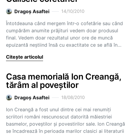
Dragoş Asaftei
14/10/2010
Întotdeauna când mergem într-o cofetărie sau când
cumpărăm anumite prăjituri vedem doar produsul
final. Vedem doar rezultatul unor ore de muncă
epuizantă neştiind însă cu exactitate ce se află în…
Citește articolul
Casa memorială Ion Creangă,
tărâm al poveştilor
Dragoş Asaftei
18/08/2010
Ion Creangă a fost unul dintre cei mai renumiţi
scriitori români rescunoscut datorită măiestriei
basmelor, poveştilor şi povestirilor sale. Ion Creangă
se încadrează în perioada marilor clasici ai literaturii