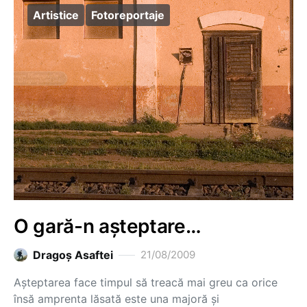
Artistice
Fotoreportaje
O gară-n aşteptare…
Dragoş Asaftei
21/08/2009
Aşteptarea face timpul să treacă mai greu ca orice
însă amprenta lăsată este una majoră şi