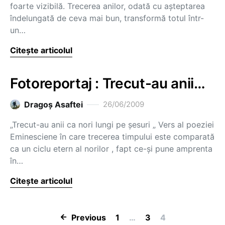
foarte vizibilă. Trecerea anilor, odată cu aşteptarea
îndelungată de ceva mai bun, transformă totul într-
un…
Citește articolul
Fotoreportaj : Trecut-au anii…
Dragoş Asaftei
26/06/2009
„Trecut-au anii ca nori lungi pe şesuri „ Vers al poeziei
Eminesciene în care trecerea timpului este comparată
ca un ciclu etern al norilor , fapt ce-şi pune amprenta
în…
Citește articolul
Paginație artic
Previous
1
…
3
4