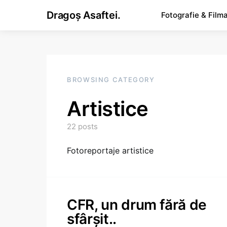
Dragoș Asaftei.
Fotografie & Film
BROWSING CATEGORY
Artistice
22 posts
Fotoreportaje artistice
CFR, un drum fără de
sfârşit..