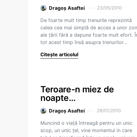
Dragoş Asaftei
23/05/2010
De foarte mult timp trenurile reprezintă
calea cea mai simplă de acces a unor zo
ale ţării fără a depune foarte mult efort. Î
tot acest timp însă asupra trenurilor…
Citește articolul
Teroare-n miez de
noapte…
Dragoş Asaftei
28/01/2010
Muncind o viaţă întreagă pentru un unic
scop, un unic ţel, vine momentul in care