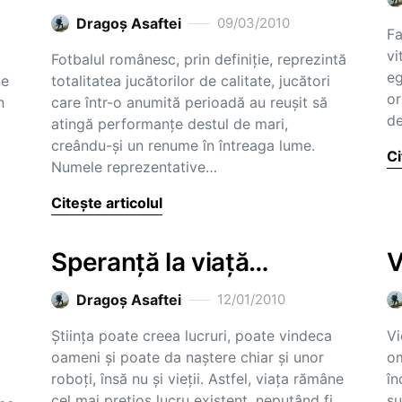
Dragoş Asaftei
09/03/2010
Fa
vi
Fotbalul românesc, prin definiţie, reprezintă
eg
ne
totalitatea jucătorilor de calitate, jucători
or
n
care într-o anumită perioadă au reuşit să
de
atingă performanţe destul de mari,
creându-şi un renume în întreaga lume.
Ci
Numele reprezentative…
Citește articolul
Speranţă la viaţă…
V
Dragoş Asaftei
12/01/2010
Ştiinţa poate creea lucruri, poate vindeca
Vi
oameni şi poate da naştere chiar şi unor
om
roboţi, însă nu şi vieţii. Astfel, viaţa rămâne
în
cel mai preţios lucru existent, neputând fi
su