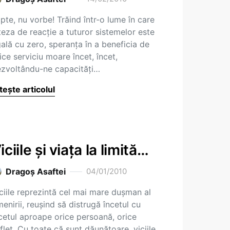
pte, nu vorbe! Trăind într-o lume în care
teza de reacţie a tuturor sistemelor este
ală cu zero, speranţa în a beneficia de
ice serviciu moare încet, încet,
zvoltându-ne capacităţi…
tește articolul
iciile şi viaţa la limită…
Dragoş Asaftei
04/01/2010
ciile reprezintă cel mai mare duşman al
enirii, reuşind să distrugă încetul cu
cetul aproape orice persoană, orice
flet. Cu toate că sunt dăunătoare, viciile