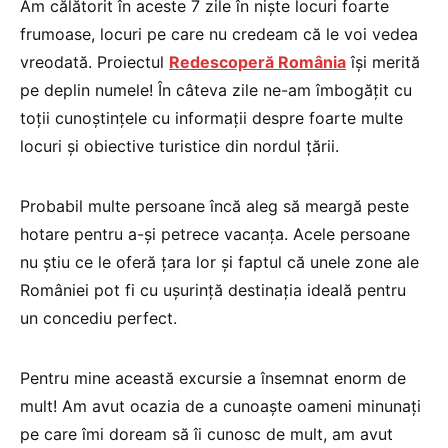
Am călătorit în aceste 7 zile în niște locuri foarte
frumoase, locuri pe care nu credeam că le voi vedea
vreodată. Proiectul
Redescoperă România
își merită
pe deplin numele! În câteva zile ne-am îmbogățit cu
toții cunoștințele cu informații despre foarte multe
locuri și obiective turistice din nordul țării.
Probabil multe persoane încă aleg să meargă peste
hotare pentru a-și petrece vacanța. Acele persoane
nu știu ce le oferă țara lor și faptul că unele zone ale
României pot fi cu ușurință destinația ideală pentru
un concediu perfect.
Pentru mine această excursie a însemnat enorm de
mult! Am avut ocazia de a cunoaște oameni minunați
pe care îmi doream să îi cunosc de mult, am avut