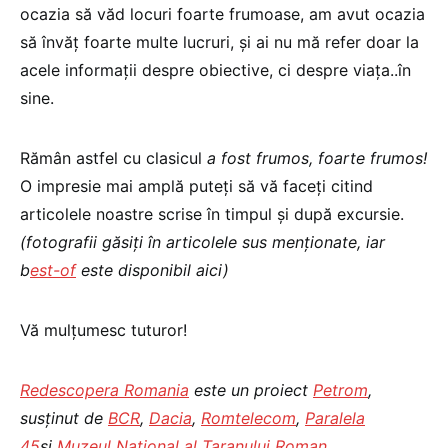
ocazia să văd locuri foarte frumoase, am avut ocazia
să învăț foarte multe lucruri, și ai nu mă refer doar la
acele informații despre obiective, ci despre viața..în
sine.
Rămân astfel cu clasicul
a fost frumos, foarte frumos!
O impresie mai amplă puteți să vă faceți citind
articolele noastre scrise în timpul și după excursie.
(fotografii găsiți în articolele sus menționate, iar
b
est-of
este disponibil aici)
Vă mulțumesc tuturor!
Redescopera Romania
este un proiect
Petrom
,
susţinut de
BCR
,
Dacia
,
Romtelecom
,
Paralela
45
si
Muzeul National al Taranului Roman
.