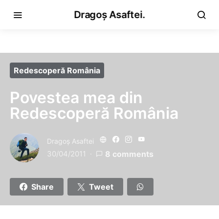
Dragoș Asaftei.
Redescoperă România
Povestea mea din
Redescoperă România
Dragoş Asaftei
30/04/2011
8 comments
Share
Tweet