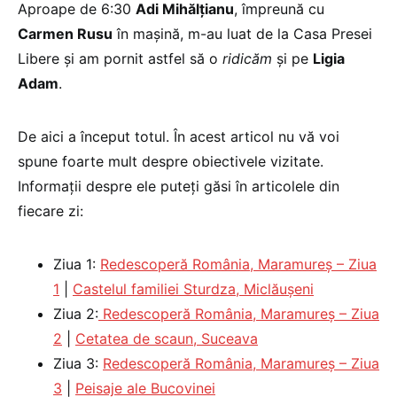
Aproape de 6:30
Adi Mihălțianu
, împreună cu
Carmen Rusu
în mașină, m-au luat de la Casa Presei
Libere și am pornit astfel să o
ridicăm
și pe
Ligia
Adam
.
De aici a început totul. În acest articol nu vă voi
spune foarte mult despre obiectivele vizitate.
Informații despre ele puteți găsi în articolele din
fiecare zi:
Ziua 1:
Redescoperă România, Maramureș – Ziua
1
|
Castelul familiei Sturdza,
Miclăușeni
Ziua 2:
Redescoperă România, Maramureș – Ziua
2
|
Cetatea de scaun, Suceava
Ziua 3:
Redescoperă România, Maramureș – Ziua
3
|
Peisaje ale Bucovinei