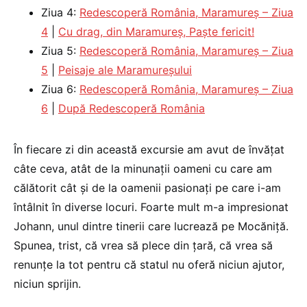
Ziua 4:
Redescoperă România, Maramureș – Ziua
4
|
Cu drag, din Maramureș, Paște fericit!
Ziua 5:
Redescoperă România, Maramureș – Ziua
5
|
Peisaje ale Maramureșului
Ziua 6:
Redescoperă România, Maramureș – Ziua
6
|
După Redescoperă România
În fiecare zi din această excursie am avut de învățat
câte ceva, atât de la minunații oameni cu care am
călătorit cât și de la oamenii pasionați pe care i-am
întâlnit în diverse locuri. Foarte mult m-a impresionat
Johann, unul dintre tinerii care lucrează pe Mocăniță.
Spunea, trist, că vrea să plece din țară, că vrea să
renunțe la tot pentru că statul nu oferă niciun ajutor,
niciun sprijin.