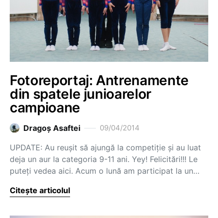
Fotoreportaj: Antrenamente
din spatele junioarelor
campioane
Dragoş Asaftei
09/04/2014
UPDATE: Au reușit să ajungă la competiție și au luat
deja un aur la categoria 9-11 ani. Yey! Felicitări!!! Le
puteți vedea aici. Acum o lună am participat la un…
Citește articolul