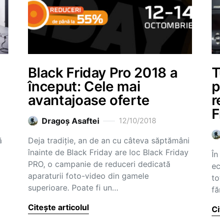
Black Friday Pro 2018 a
T
început: Cele mai
p
avantajoase oferte
r
F
Dragoş Asaftei
12/10/2018
ă
Deja tradiție, an de an cu câteva săptămâni
înainte de Black Friday are loc Black Friday
În
PRO, o campanie de reduceri dedicată
ec
aparaturii foto-video din gamele
to
superioare. Poate fi un…
fă
Citește articolul
Ci