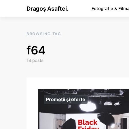
Dragoș Asaftei.
Fotografie & Film
BROWSING TAG
f64
18 posts
Promoții și oferte