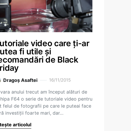
utoriale video care ți-ar
utea fi utile și
ecomandări de Black
riday
Dragoş Asaftei
16/11/2015
 vara anului trecut am început alături de
hipa F64 o serie de tutoriale video pentru
t felul de fotografii pe care le puteai face
ră investiții foarte mari, dar…
tește articolul