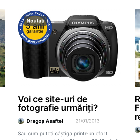
Noutati
Voi ce site-uri de
R
fotografie urmăriți?
F
r
Dragoş Asaftei
21/01/2013
Sau cum puteți câștiga printr-un efort