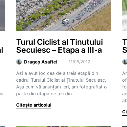
Turul Ciclist al Tinutului
T
l
Secuiesc – Etapa a III-a
S
Dragoş Asaftei
11/08/2012
Azi a avut loc cea de a treia etapă din
An
,
cadrul Turului Ciclist al Ținutului Secuiesc.
of
Așa cum vă anunțam ieri, am fotografiat o
fo
ca
parte din etapa de azi din…
ac
ab
Citește articolul
Ci