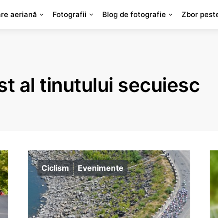
are aeriană
Fotografii
Blog de fotografie
Zbor pest
ist al tinutului secuiesc
Ciclism
Evenimente