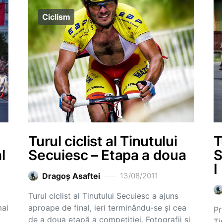
Ciclism
Turul ciclist al Tinutului
T
l
Secuiesc – Etapa a doua
S
I
Dragoş Asaftei
13/08/2011
Turul ciclist al Tinutului Secuiesc a ajuns
mai
aproape de final, ieri terminându-se și cea
Pr
de a doua etapă a competiției. Fotografii și
Ti